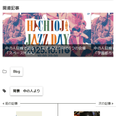
関連記事
中の人目線で巡る！八王子JAZZ DAYの3つの会場
中の人目線で巡
「スペースM＆A」
「学園都市セ
Blog
背景 中の人より
前の記事
次の記事