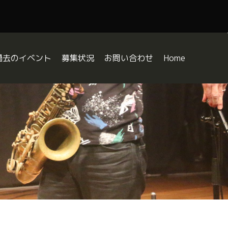
過去のイベント
募集状況
お問い合わせ
Home
八王子JAZZ DAY
八王子JAZZ DAY2026出演者募集
八王子JAZZ DAY2025
orkshop
ボランティア募集
八王子JAZZ DAY2024
BE A SUPPORTER
八王子JAZZ DAY2023
じめての八王子JAZZ DAY Q&A
八王子JAZZ DAY2022
中の人の課題曲解説
八王子JAZZ DAY2021
ジャズの合図（サイン） 〜“お約束”を知ればジャズはもっと面
ャズでよくある”なんで？”