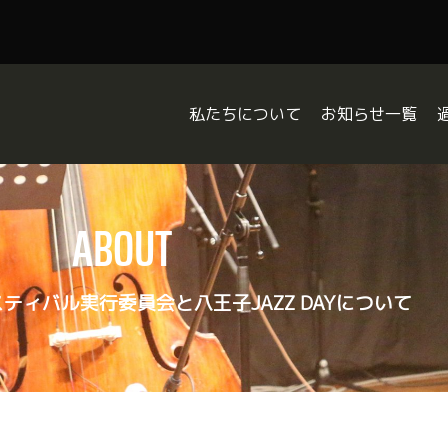
私たちについて
お知らせ一覧
About Us
Information
HISTORY
Topics
W
ABOUT
Report
Blog
は
ティバル実行委員会と八王子JAZZ DAYについて
ジ