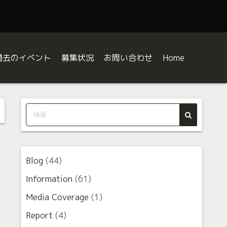
過去のイベント
募集状況
お問い合わせ
Home
八王子JAZZ DAY
八王子JAZZ DAY2026出演者募集
八王子JAZZ DAY2025
orkshop
ボランティア募集
八王子JAZZ DAY2024
BE A SUPPORTER
八王子JAZZ DAY2023
じめての八王子JAZZ DAY Q&A
八王子JAZZ DAY2022
Blog
(44)
中の人の課題曲解説
八王子JAZZ DAY2021
Information
(61)
Media Coverage
(1)
ジャズの合図（サイン） 〜“お約束”を知ればジャズはもっと面
Report
(4)
ャズでよくある”なんで？”