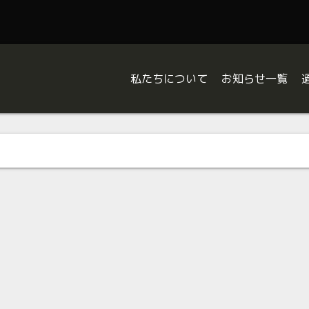
私たちについて
お知らせ一覧
About Us
Information
HISTORY
Topics
W
Report
Blog
は
ジ