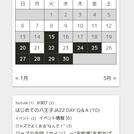
日
月
火
水
木
金
土
1
2
3
4
5
6
7
8
9
10
11
12
13
14
15
16
17
18
19
20
21
22
23
24
25
26
27
28
29
30
« 1月
5月 »
お詫び
(2)
Youtube
(1)
はじめての八王子JAZZ DAY Q＆A
(10)
イベント情報
(6)
イベント
(2)
ジャズでよくある"なんで？"
(3)
ジャズの合図（サイン） 〜“お約束”を知れば