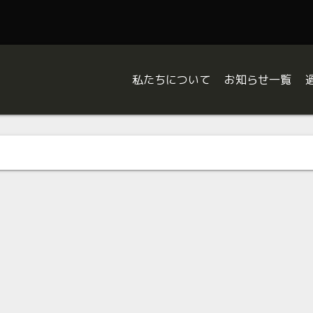
私たちについて
お知らせ一覧
About Us
Information
HISTORY
Topics
W
Report
Blog
は
ジ