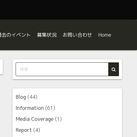
過去のイベント
募集状況
お問い合わせ
Home
八王子JAZZ DAY
八王子JAZZ DAY2026出演者募集
八王子JAZZ DAY2025
orkshop
ボランティア募集
八王子JAZZ DAY2024
BE A SUPPORTER
八王子JAZZ DAY2023
じめての八王子JAZZ DAY Q&A
八王子JAZZ DAY2022
Blog
(44)
中の人の課題曲解説
八王子JAZZ DAY2021
Information
(61)
Media Coverage
(1)
ジャズの合図（サイン） 〜“お約束”を知ればジャズはもっと面
Report
(4)
ャズでよくある”なんで？”