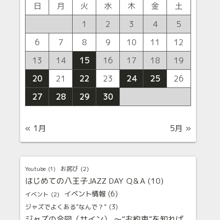
日
月
火
水
木
金
土
1
2
3
4
5
6
7
8
9
10
11
12
13
14
15
16
17
18
19
20
21
22
23
24
25
26
27
28
29
30
« 1月
5月 »
お詫び
(2)
Youtube
(1)
はじめての八王子JAZZ DAY Q＆A
(10)
イベント情報
(6)
イベント
(2)
ジャズでよくある"なんで？"
(3)
ジャズの合図（サイン） 〜“お約束”を知れば