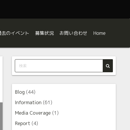
過去のイベント
募集状況
お問い合わせ
Home
八王子JAZZ DAY
八王子JAZZ DAY2026出演者募集
八王子JAZZ DAY2025
orkshop
ボランティア募集
八王子JAZZ DAY2024
BE A SUPPORTER
八王子JAZZ DAY2023
じめての八王子JAZZ DAY Q&A
八王子JAZZ DAY2022
Blog
(44)
中の人の課題曲解説
八王子JAZZ DAY2021
Information
(61)
Media Coverage
(1)
ジャズの合図（サイン） 〜“お約束”を知ればジャズはもっと面
Report
(4)
ャズでよくある”なんで？”