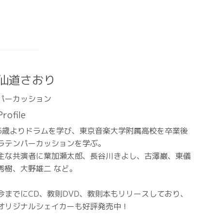
仙道さおり
パーカッション
Profile
5歳よりドラムを学び、東京音楽大学附属高校を卒業後
ラテンパーカッションを学ぶ。
主な共演者に葉加瀬太郎、長谷川きよし、古澤巌、東儀
秀樹、大野雄二 など。
今までにCD、教則DVD、教則本もリリースしており、
オリジナルシェイカーも好評発売中！